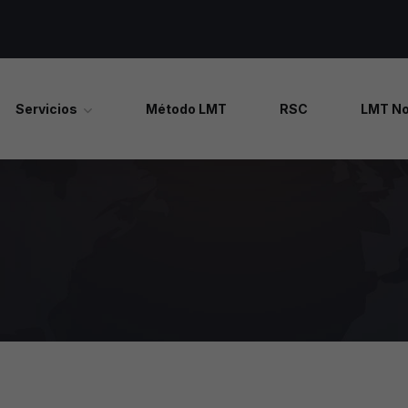
Servicios
Método LMT
RSC
LMT No