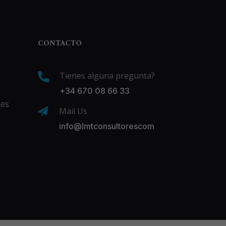
CONTACTO
Tienes alguna pregunta?
+34 670 08 66 33
nes
Mail Us
info@lmtconsultorescom