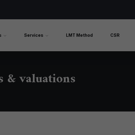
s
Services
LMT Method
CSR
s & valuations